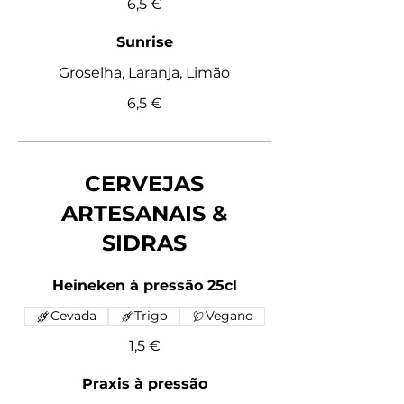
6,5 €
Sunrise
Groselha, Laranja, Limão
6,5 €
CERVEJAS
ARTESANAIS &
SIDRAS
Heineken à pressão 25cl
Cevada
Trigo
Vegano
1,5 €
Praxis à pressão