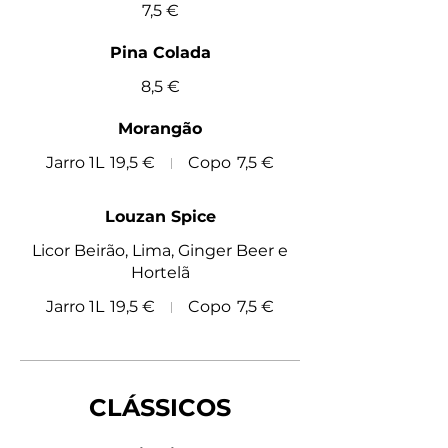
7,5 €
Pina Colada
8,5 €
Morangão
Jarro 1L
19,5 €
Copo
7,5 €
Louzan Spice
Licor Beirão, Lima, Ginger Beer e
Hortelã
Jarro 1L
19,5 €
Copo
7,5 €
CLÁSSICOS