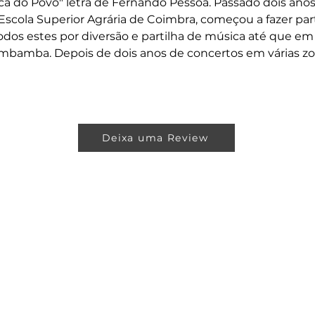
 do Povo" letra de Fernando Pessoa. Passado dois anos
 Escola Superior Agrária de Coimbra, começou a fazer pa
odos estes por diversão e partilha de música até que em 2
bamba. Depois de dois anos de concertos em várias zona
Deixa uma Review