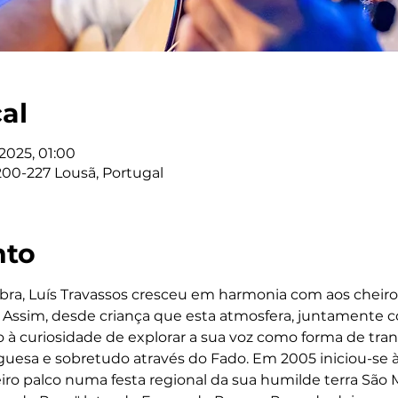
cal
/2025, 01:00
200-227 Lousã, Portugal
nto
ra, Luís Travassos cresceu em harmonia com aos cheiros,
ssim, desde criança que esta atmosfera, juntamente com
 à curiosidade de explorar a sua voz como forma de tran
uesa e sobretudo através do Fado. Em 2005 iniciou-se à
ro palco numa festa regional da sua humilde terra São M