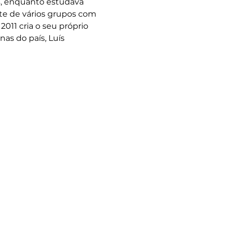
, enquanto estudava 
rte de vários grupos com 
011 cria o seu próprio 
s do país, Luís 