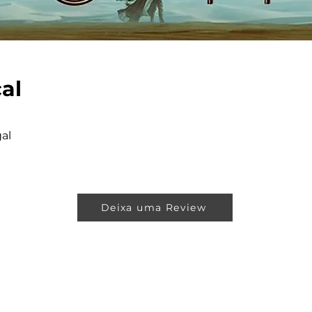
cal
al
Deixa uma Review