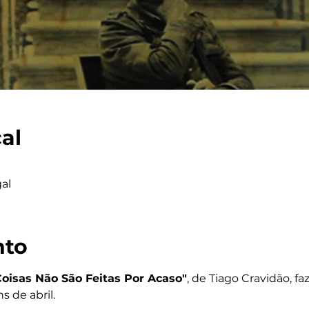
cal
al
nto
Coisas Não São Feitas Por Acaso"
, de Tiago Cravidão, fa
 de abril.