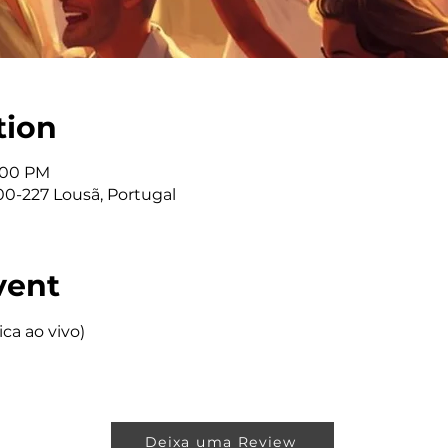
tion
9:00 PM
00-227 Lousã, Portugal
vent
ca ao vivo)
Deixa uma Review